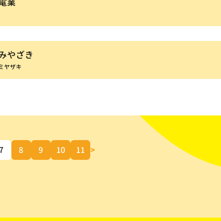
電業
みやざき
ミヤザキ
7
8
9
10
11
>