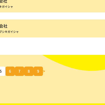
式会社
キガイシャ
会社
ブシキガイシャ
5
6
7
8
9
>