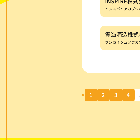
INSPIRE株
インスパイアカブシ
雲海酒造株式
ウンカイシュゾウカ
<
1
2
3
4