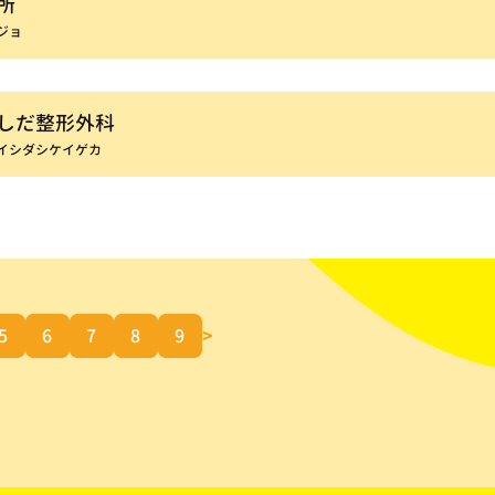
所
ジョ
しだ整形外科
イシダシケイゲカ
5
6
7
8
9
>