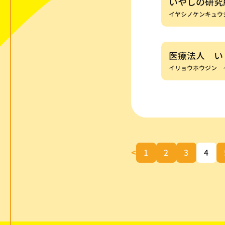
いやしの研究
イヤシノケンキュウ
医療法人 い
イリョウホウジン 
<
1
2
3
4