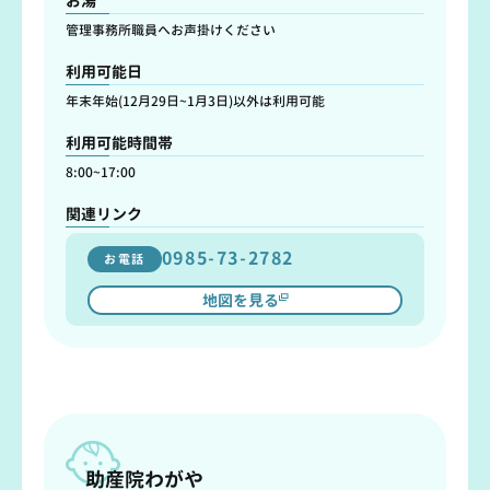
お湯
管理事務所職員へお声掛けください
利用可能日
年末年始(12月29日~1月3日)以外は利用可能
利用可能時間帯
8:00~17:00
関連リンク
0985-73-2782
お電話
地図を見る
助産院わがや