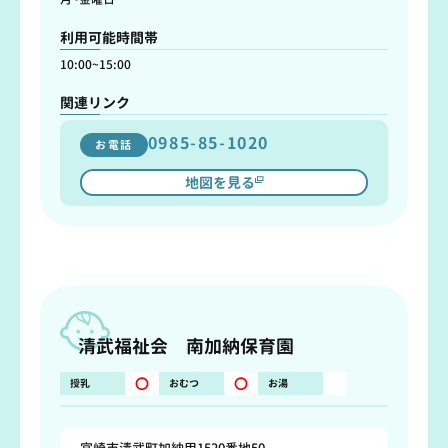
利用可能時間帯
10:00~15:00
関連リンク
0985-85-1020
お電話
地図を見る
清武福祉会 南加納保育園
〇
〇
授乳
おむつ
お湯
宮崎市清武町加納甲1520番地50