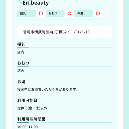
En.beauty
〇
〇
〇
授乳
おむつ
お湯
宮崎市清武町加納1丁目62 ﾋﾟｰﾌﾟﾙﾀｳﾝ1F
授乳
店内
おむつ
店内
お湯
接客中はお待ちいただく事があります。
利用可能日
定休日(金・土)以外
利用可能時間帯
10:00~17:00