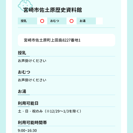
宮崎市佐土原歴史資料館
〇
〇
授乳
おむつ
お湯
宮崎市佐土原町上田島8227番地1
授乳
お声掛けください
おむつ
お声掛けください
お湯
利用可能日
土・日・祝のみ（※12/29～1/3を除く）
利用可能時間帯
9:00~16:30