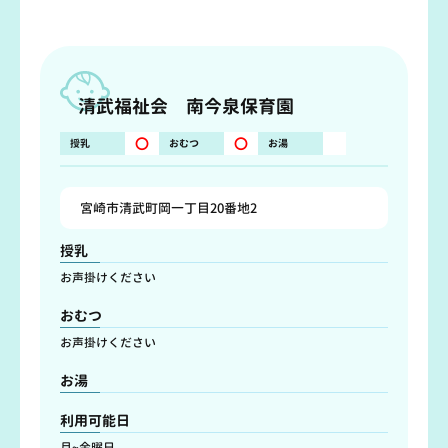
清武福祉会 南今泉保育園
〇
〇
授乳
おむつ
お湯
宮崎市清武町岡一丁目20番地2
授乳
お声掛けください
おむつ
お声掛けください
お湯
利用可能日
月~金曜日