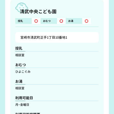
清武中央こども園
〇
〇
〇
授乳
おむつ
お湯
宮崎市清武町正手1丁目10番地1
授乳
相談室
おむつ
ひよこぐみ
お湯
相談室
利用可能日
月~金曜日