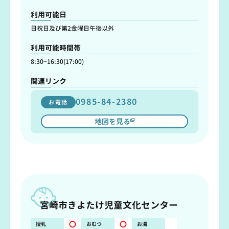
利用可能日
日祝日及び第2金曜日午後以外
利用可能時間帯
8:30~16:30(17:00)
関連リンク
0985-84-2380
お電話
地図を見る
宮崎市きよたけ児童文化センター
〇
〇
授乳
おむつ
お湯