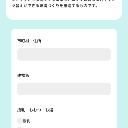
ツ替えができる環境づくりを推進するものです。
市町村・住所
建物名
授乳・おむつ・お湯
授乳