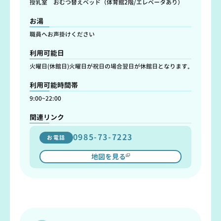
授乳室 おむつ替えベッド（体育館2階/エレベータあり）
お湯
職員へお声掛けください
利用可能日
火曜日(休館日)火曜日が祝日の場合翌日が休館日となります｡
利用可能時間帯
9:00~22:00
関連リンク
0985-73-7223
お電話
地図を見る