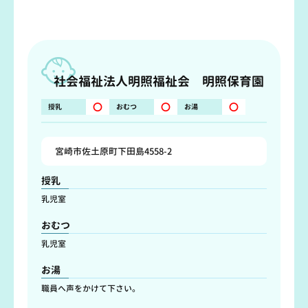
社会福祉法人明照福祉会 明照保育園
〇
〇
〇
授乳
おむつ
お湯
宮崎市佐土原町下田島4558-2
授乳
乳児室
おむつ
乳児室
お湯
職員へ声をかけて下さい。