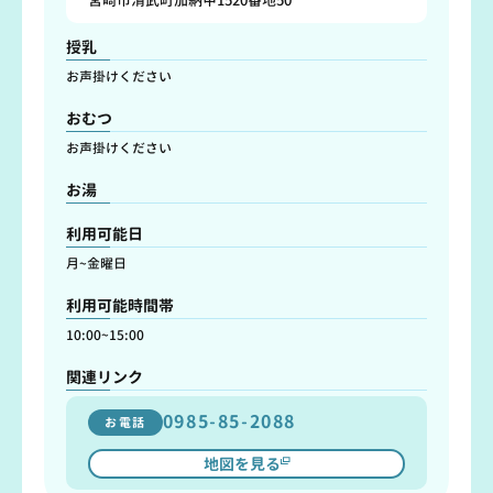
授乳
お声掛けください
おむつ
お声掛けください
お湯
利用可能日
月~金曜日
利用可能時間帯
10:00~15:00
関連リンク
0985-85-2088
お電話
地図を見る