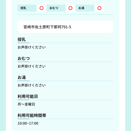
〇
〇
〇
授乳
おむつ
お湯
宮崎市佐土原町下那珂791-5
授乳
お声掛けください
おむつ
お声掛けください
お湯
お声掛けください
利用可能日
月～金曜日
利用可能時間帯
10:00~17:00