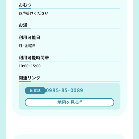
おむつ
お声掛けください
お湯
利用可能日
月~金曜日
利用可能時間帯
10:00~15:00
関連リンク
0985-85-0089
お電話
地図を見る