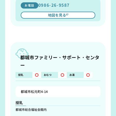
0986-26-9587
お電話
地図を見る
都城市ファミリー・サポート・センタ
ー
〇
〇
〇
授乳
おむつ
お湯
都城市松元町4-14
授乳
都城市総合福祉会館内