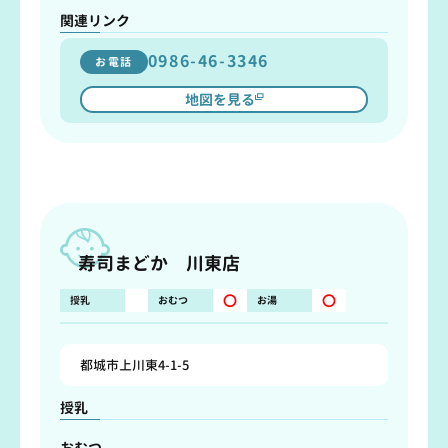
関連リンク
0986-46-3346
お電話
地図を見る
寿司まどか 川東店
〇
〇
授乳
おむつ
お湯
都城市上川東4-1-5
授乳
おむつ