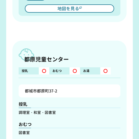
地図を見る
都原児童センター
〇
〇
〇
授乳
おむつ
お湯
都城市都原町37-2
授乳
調理室・和室・図書室
おむつ
図書室