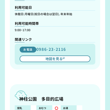
利用可能日
休館日:月曜日(祝日の場合は翌日)､年末年始
利用可能時間帯
9:00~17:00
関連リンク
0986-23-2116
お電話
地図を見る
神柱公園 多目的広場
〇
授乳
おむつ
お湯