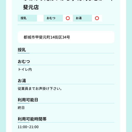
斐元店
〇
〇
授乳
おむつ
お湯
都城市甲斐元町14街区34号
授乳
おむつ
トイレ内
お湯
従業員までお声掛け下さい。
利用可能日
終日
利用可能時間帯
11:00~21:00