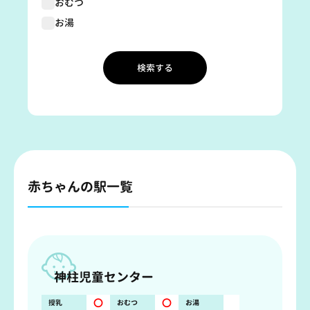
おむつ
お湯
赤ちゃんの駅一覧
神柱児童センター
〇
〇
授乳
おむつ
お湯