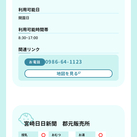
利用可能日
開園日
利用可能時間帯
8:30~17:00
関連リンク
0986-64-1123
お電話
地図を見る
宮崎日日新聞 郡元販売所
〇
〇
授乳
おむつ
お湯