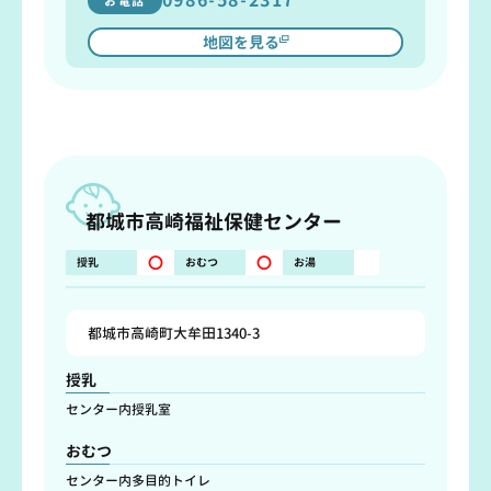
0986-58-2317
お電話
地図を見る
都城市高崎福祉保健センター
〇
〇
授乳
おむつ
お湯
都城市高崎町大牟田1340-3
授乳
センター内授乳室
おむつ
センター内多目的トイレ