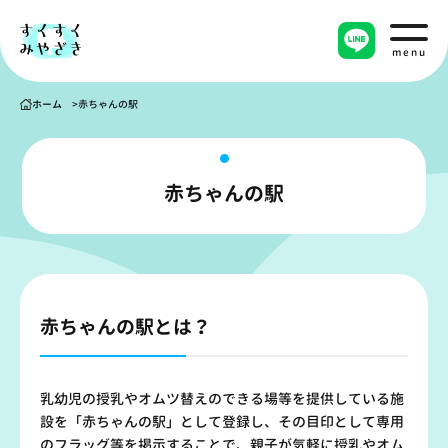
menu
ホーム
赤ちゃんの駅
赤ちゃんの駅
赤ちゃんの駅とは？
乳幼児の授乳やオムツ替えのできる場等を提供している施
設を「赤ちゃんの駅」として登録し、その目印として専用
のフラッグ等を掲示することで、親子が気軽に授乳やオム