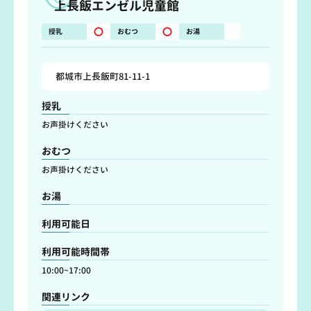
上長飯エンゼル児童館
〇
〇
授乳
おむつ
お湯
都城市上長飯町81-11-1
授乳
お声掛けください
おむつ
お声掛けください
お湯
利用可能日
利用可能時間帯
10:00~17:00
関連リンク